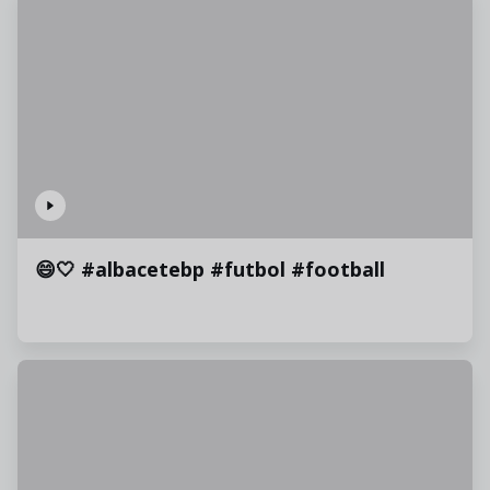
😄🤍 #albacetebp #futbol #football