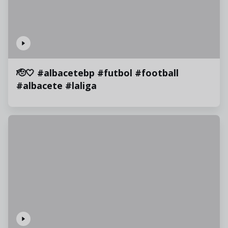
🫡🤍 #albacetebp #futbol #football
#albacete #laliga