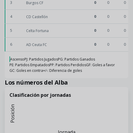
3
0
0
0
Burgos CF
4
0
0
0
CD Castellón
5
0
0
0
Celta Fortuna
6
0
0
0
AD Ceuta FC
Ascenso
PJ: Partidos Jugados
PG: Partidos Ganados
PE: Partidos Empatados
PP: Partidos Perdidos
GF: Goles a favor
GC: Goles en contra
+/-: Diferencia de goles
Los números del Alba
Clasificación por jornadas
Posición
Jornada