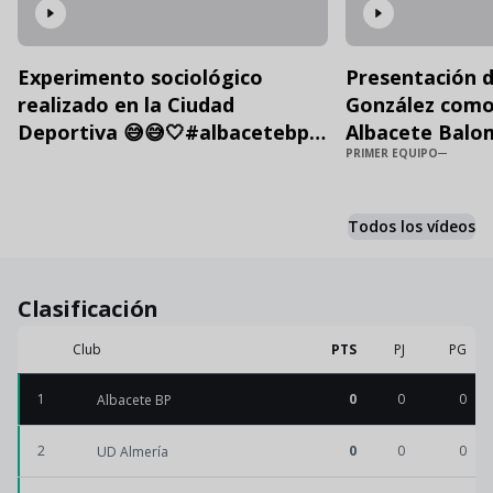
Experimento sociológico
Presentación 
realizado en la Ciudad
González como
Deportiva 😅😅🤍#albacetebp
Albacete Balo
PRIMER EQUIPO
#futbol #shorts
Todos los vídeos
Clasificación
Club
PTS
PJ
PG
1
0
0
0
Albacete BP
2
0
0
0
UD Almería