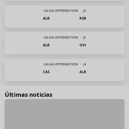
LALIGA HYPERMOTION
·
J2
ALB
RSB
LALIGA HYPERMOTION
·
J3
ACADEMIA
ALB
OVI
El Atlético Albacete
presenta cuatro
LALIGA HYPERMOTION
·
J4
incorporaciones
CAS
ALB
Últimas noticias