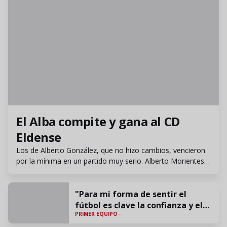
PRIMER EQUIPO
El Alba compite y gana al CD
"Para mi forma de sentir
Eldense
el fútbol es clave la
Los de Alberto González, que no hizo cambios, vencieron
confianza y el cariño"
por la mínima en un partido muy serio. Alberto Morientes
firmó el gol de la victoria.
"Para mi forma de sentir el
fútbol es clave la confianza y el
PRIMER EQUIPO
cariño"