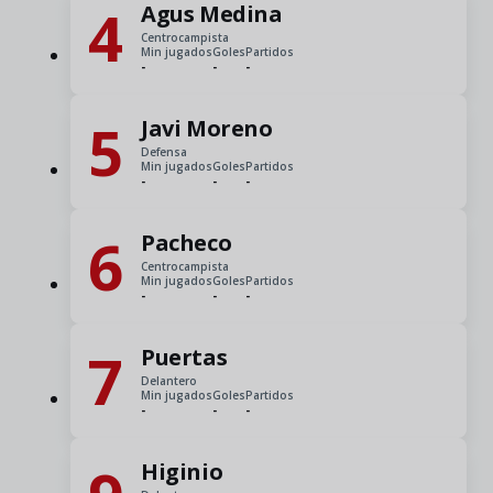
4
Agus Medina
Centrocampista
Min jugados
Goles
Partidos
-
-
-
5
Javi Moreno
Defensa
Min jugados
Goles
Partidos
-
-
-
6
Pacheco
Centrocampista
Min jugados
Goles
Partidos
-
-
-
7
Puertas
Delantero
Min jugados
Goles
Partidos
-
-
-
Higinio