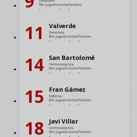
9
Delantero
Min jugados
Goles
Partidos
-
-
-
11
Valverde
Delantero
Min jugados
Goles
Partidos
-
-
-
14
San Bartolomé
Centrocampista
Min jugados
Goles
Partidos
-
-
-
15
Fran Gámez
Defensa
Min jugados
Goles
Partidos
-
-
-
18
Javi Villar
Centrocampista
Min jugados
Goles
Partidos
-
-
-