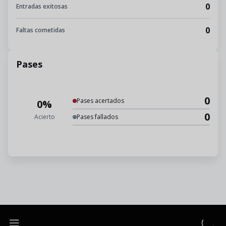
0
Entradas exitosas
0
Faltas cometidas
Pases
0
Pases acertados
0%
0
Acierto
Pases fallados