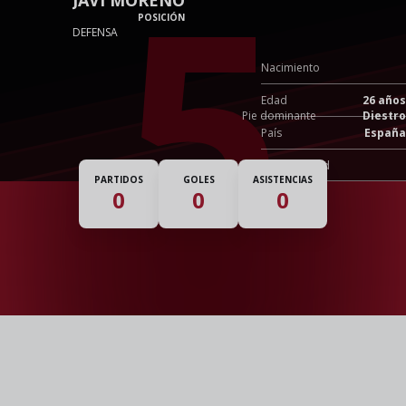
5
POSICIÓN
DEFENSA
Nacimiento
Edad
26 años
Pie dominante
Diestro
País
España
Nacionalidad
PARTIDOS
GOLES
ASISTENCIAS
0
0
0