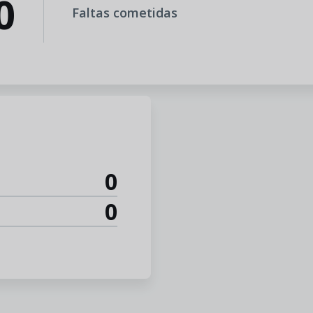
0
Faltas cometidas
0
0