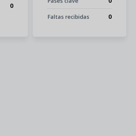
0
Pases clave
0
0
Faltas recibidas