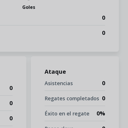
Goles
0
0
Ataque
0
Asistencias
0
0
Regates completados
0
0%
Éxito en el regate
0