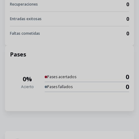
0
Recuperaciones
0
Entradas exitosas
0
Faltas cometidas
Pases
0
Pases acertados
0%
0
Acierto
Pases fallados