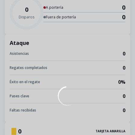
0
A portería
0
0
Disparos
Fuera de portería
Ataque
0
Asistencias
0
Regates completados
0%
Éxito en el regate
0
Pases clave
0
Faltas recibidas
0
TARJETA AMARILLA