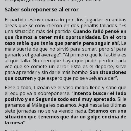
Saber sobreponerse al error
El partido estuvo marcado por dos jugadas en ambas
áreas que se convirtieron en dos penaltis fallados. “Es
una situación más del partido.
Cuando falló pensé
en
que íbamos a tener más oportunidades. En el otro
caso sabía que tenía que pararla para seguir ahí.
La
mala suerte de que no sirvió para
sumar, pero sí para
ganarles el goal average
”.
“
Al primero que le fastidia es
al que falla. No creo que haya que pedir perdón cada
vez que se
comete un error. Esto es el deporte, sirve
para aprender y sin darle más bombo.
Son situaciones
que ocurren
y que espero que no se vuelvan a dar
”.
Pese a todo, Lizoain ve el vaso medio lleno y sabe que
el equipo va a sobreponerse. “
Intento buscar el lado
positivo y en Segunda todo está muy apretado.
Si le
ganamos al
Málaga les pasamos. Aquí hasta las últimas
siete jornadas no se va viendo nada
.
Estamos en una
situación que tenemos que dar un golpe encima de
la mesa
”.