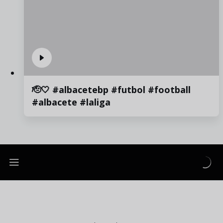
🫡🤍 #albacetebp #futbol #football
#albacete #laliga