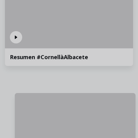
Resumen #CornellàAlbacete