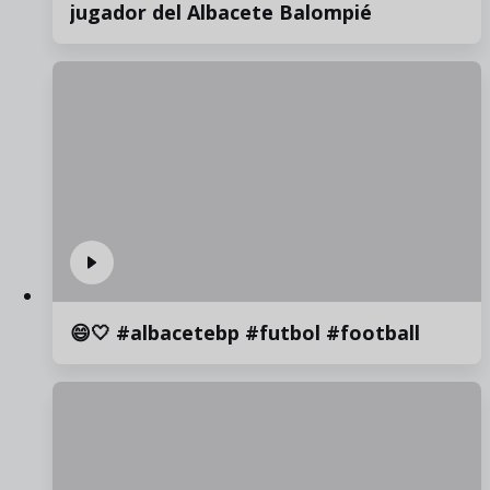
jugador del Albacete Balompié
😄🤍 #albacetebp #futbol #football