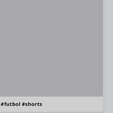
eportiva 😅😅🤍#albacetebp #futbol #shorts