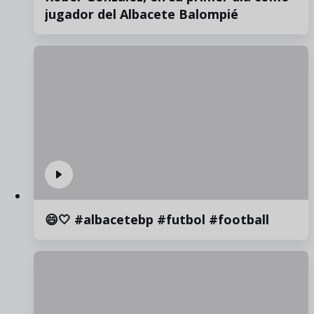
jugador del Albacete Balompié
😄🤍 #albacetebp #futbol #football