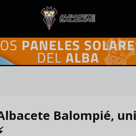
l Albacete Balompié, un
️