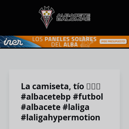
Skip to main content
La camiseta, tío 😮‍💨🤩
#albacetebp #futbol
#albacete #laliga
#laligahypermotion