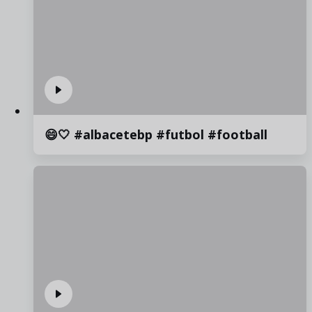
😄🤍 #albacetebp #futbol #football