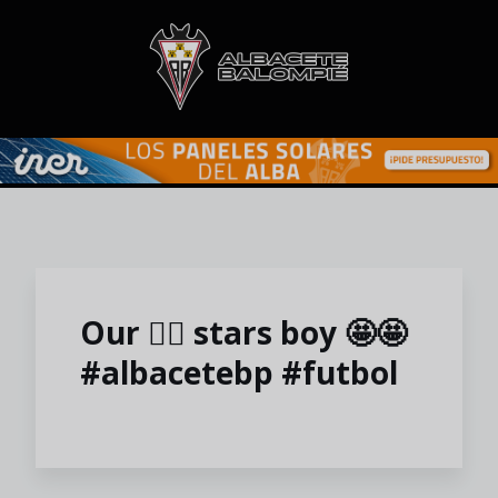
Skip to main content
Our 🖐🏼 stars boy 🤩🤩
#albacetebp #futbol