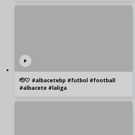
🫡🤍 #albacetebp #futbol #football
#albacete #laliga