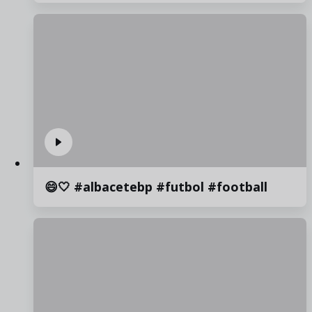
😄🤍 #albacetebp #futbol #football