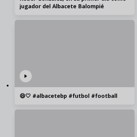
jugador del Albacete Balompié
😄🤍 #albacetebp #futbol #football