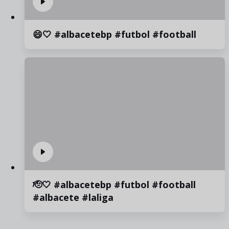
😄🤍 #albacetebp #futbol #football
🫡🤍 #albacetebp #futbol #football
#albacete #laliga