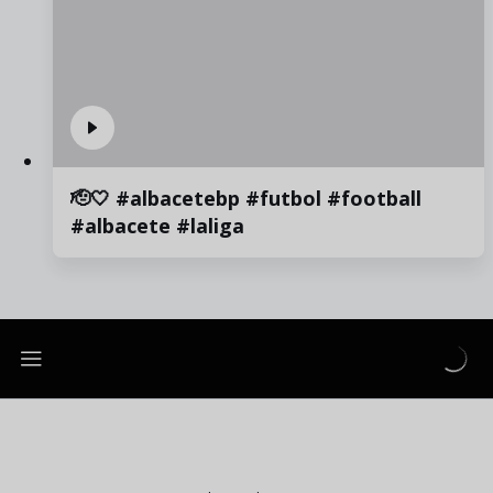
🫡🤍 #albacetebp #futbol #football
#albacete #laliga