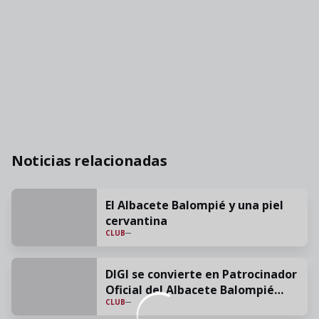
Noticias relacionadas
El Albacete Balompié y una piel
cervantina
CLUB
DIGI se convierte en Patrocinador
Oficial del Albacete Balompié
CLUB
para la temporada 26/27