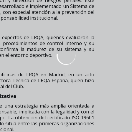
ón y detección de riesgos penales. Este
desarrollado e implementado un Sistema de
, con especial atención a la prevención del
sponsabilidad institucional.
os expertos de LRQA, quienes evaluaron la
s procedimientos de control interno y su
o confirma la madurez de su sistema y su
en el entorno deportivo.
s oficinas de LRQA en Madrid, en un acto
ectora Técnica de LRQA España, quien hizo
al del Club.
izativa
de una estrategia más amplia orientada a
sable, implicada con la legalidad y con el
po. La obtención del certificado ISO 19601
lo sitúa entre las primeras organizaciones
cional.