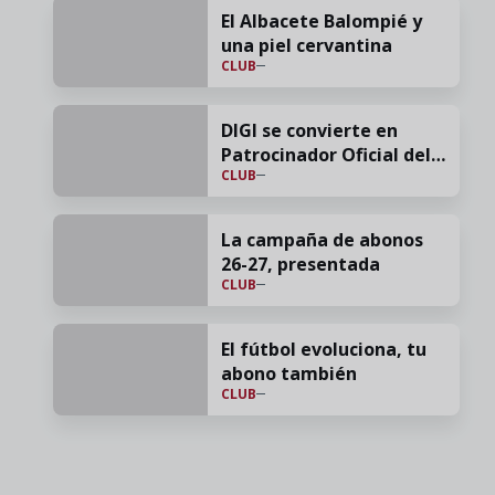
El Albacete Balompié y
una piel cervantina
CLUB
DIGI se convierte en
Patrocinador Oficial del
CLUB
Albacete Balompié para
la temporada 26/27
La campaña de abonos
26-27, presentada
CLUB
El fútbol evoluciona, tu
abono también
CLUB