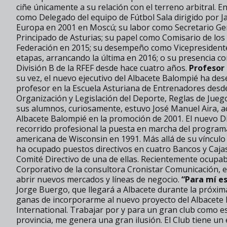
ciñe únicamente a su relación con el terreno arbitral. E
como Delegado del equipo de Fútbol Sala dirigido por
Europa en 2001 en Moscú; su labor como Secretario Gene
Principado de Asturias; su papel como Comisario de los
Federación en 2015; su desempeño como Vicepresidente 
etapas, arrancando la última en 2016; o su presencia 
División B de la RFEF desde hace cuatro años.
Profesor 
su vez, el nuevo ejecutivo del Albacete Balompié ha d
profesor en la Escuela Asturiana de Entrenadores desde
Organización y Legislación del Deporte, Reglas de Juego
sus alumnos, curiosamente, estuvo José Manuel Aira, a
Albacete Balompié en la promoción de 2001. El nuevo D
recorrido profesional la puesta en marcha del program
americana de Wisconsin en 1991. Más allá de su víncul
ha ocupado puestos directivos en cuatro Bancos y Cajas
Comité Directivo de una de ellas. Recientemente ocupab
Corporativo de la consultora Cronistar Comunicación, 
abrir nuevos mercados y líneas de negocio.
“Para mí es
Jorge Buergo, que llegará a Albacete durante la próxi
ganas de incorporarme al nuevo proyecto del Albacete
International. Trabajar por y para un gran club como es
provincia, me genera una gran ilusión. El Club tiene un