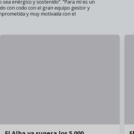
 sea enérgico y sostenido”. “Para mí es un
do con codo con el gran equipo gestor y
omprometida y muy motivada con el
El Alba ya supera los 5.000
E