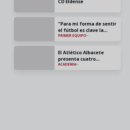
CD Eldense
"Para mi forma de sentir
el fútbol es clave la
PRIMER EQUIPO
confianza y el cariño"
El Atlético Albacete
presenta cuatro
ACADEMIA
incorporaciones