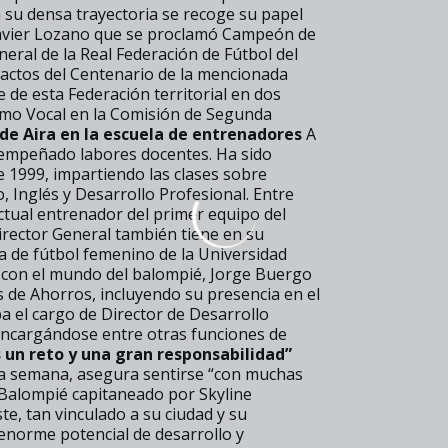
n su densa trayectoria se recoge su papel
 Javier Lozano que se proclamó Campeón de
ral de la Real Federación de Fútbol del
 actos del Centenario de la mencionada
de esta Federación territorial en dos
como Vocal en la Comisión de Segunda
de Aira en la escuela de entrenadores
A
esempeñado labores docentes. Ha sido
 1999, impartiendo las clases sobre
, Inglés y Desarrollo Profesional. Entre
ctual entrenador del primer equipo del
irector General también tiene en su
a de fútbol femenino de la Universidad
o con el mundo del balompié, Jorge Buergo
 de Ahorros, incluyendo su presencia en el
a el cargo de Director de Desarrollo
encargándose entre otras funciones de
 un reto y una gran responsabilidad”
ma semana, asegura sentirse “con muchas
 Balompié capitaneado por Skyline
te, tan vinculado a su ciudad y su
 enorme potencial de desarrollo y