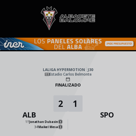
Skip to main content
LALIGA HYPERMOTION
|
J30
|
Real Sporting
-
Albacete BP
|
LALIGA HYPERMOTION
J30
Estadio Carlos Belmonte
FINALIZADO
2
1
ALB
SPO
11’
Jonathan Dubasin
34’
Maikel Mesa