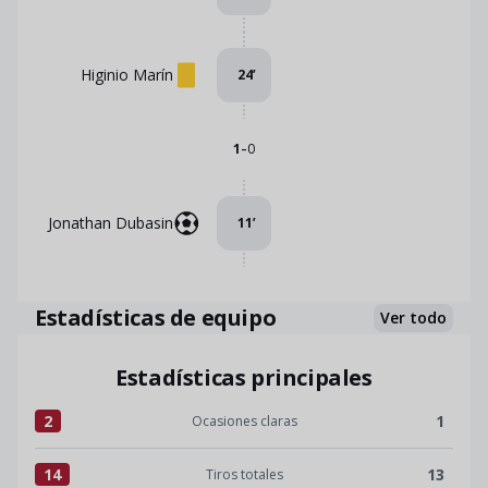
Higinio Marín
24
’
-
1
0
Jonathan Dubasin
11
’
Estadísticas de equipo
Ver todo
Estadísticas principales
2
1
Ocasiones claras
Ocasiones claras:Albacete BP 2 versus Real Sporting 1
14
13
Tiros totales
Tiros totales:Albacete BP 14 versus Real Sporting 13