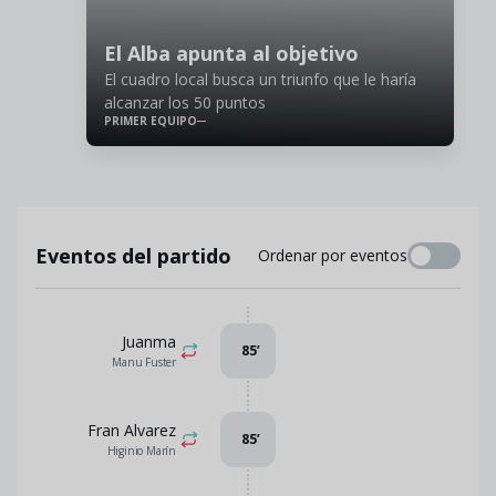
El Alba apunta al objetivo
El cuadro local busca un triunfo que le haría
alcanzar los 50 puntos
PRIMER EQUIPO
Eventos del partido
Ordenar por eventos
Juanma
85
’
Manu Fuster
Fran Alvarez
85
’
Higinio Marín