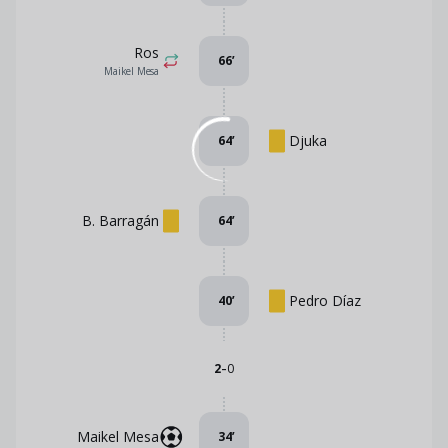
Ros
66
’
Maikel Mesa
Djuka
64
’
B. Barragán
64
’
Pedro Díaz
40
’
-
2
0
Maikel Mesa
34
’