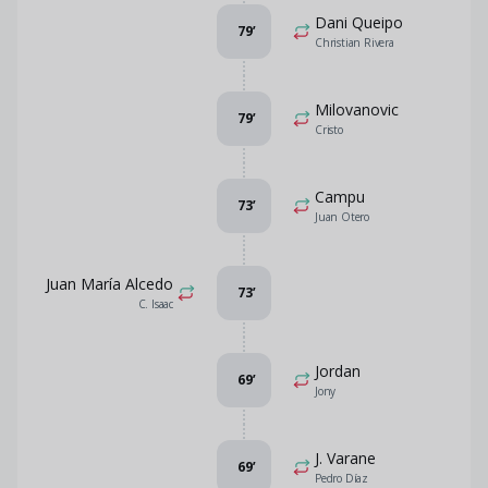
Dani Queipo
79
’
Christian Rivera
Milovanovic
79
’
Cristo
Campu
73
’
Juan Otero
Juan María Alcedo
73
’
C. Isaac
Jordan
69
’
Jony
J. Varane
69
’
Pedro Díaz