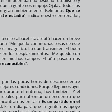
r un buen partido desde lo futbolístico y
 que la gente nos empuje. Ojalá a todos los
 un gran ambiente en el Belmonte.
Que se
este estadio
”, indicó nuestro entrenador,
técnico albacetista aceptó hacer un breve
añana. “Me quedo con muchas cosas de este
e es magnífico. Lo que transmiten. El buen
e y en los desplazamientos. Me quedo con
y en muchos campos. El año pasado nos
reconocibles
”.
 por las pocas horas de descanso entre
 mejores condiciones. Porque llegamos ayer
ar durante el entreno, hoy también. Y el
 ideales para afrontar un encuentro que
encontrarnos en casa.
Es un partido en el
d.
Es un día para que la gente nos apoye
 de nuestra afición para que nos puedan