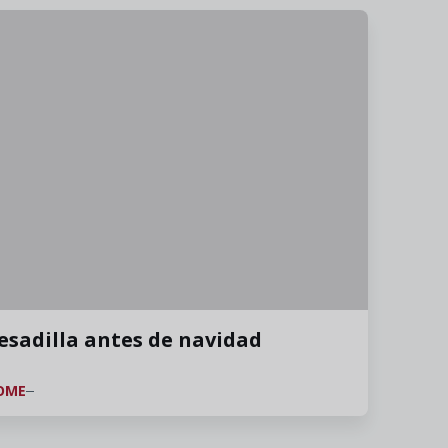
esadilla antes de navidad
OME