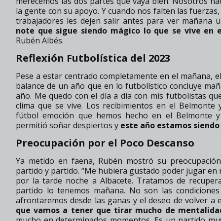
merecemos las dos partes que vaya bien. Nosotros hace
la gente con su apoyo. Y cuando nos falten las fuerzas,
trabajadores les dejen salir antes para ver mañana
note que sigue siendo mágico lo que se vive en 
Rubén Albés.
Reflexión Futbolística del 2023
Pese a estar centrado completamente en el mañana, el 
balance de un año que en lo futbolístico concluye m
año. Me quedo con el día a día con mis futbolistas qu
clima que se vive. Los recibimientos en el Belmont
fútbol emoción que hemos hecho en el Belmonte 
permitió soñar despiertos y
este año estamos siendo 
Preocupación por el Poco Descanso
Ya metido en faena, Rubén mostró su preocupación
partido y partido. “Me hubiera gustado poder jugar en
por la tarde noche a Albacete. Tratamos de recuper
partido lo tenemos mañana. No son las condiciones
afrontaremos desde las ganas y el deseo de volver a 
que vamos a tener que tirar mucho de mentalida
mucho en determinados momentos. Es un partido muy