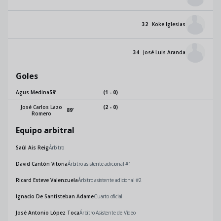
32
Koke Iglesias
34
José Luis Aranda
Goles
Agus Medina
59
’
(1 - 0)
José Carlos Lazo
(2 - 0)
89
’
Romero
Equipo arbitral
Saúl Ais Reig
Árbitro
David Cantón Vitoria
Árbitro asistente adicional #1
Ricard Esteve Valenzuela
Árbitro asistente adicional #2
Ignacio De Santisteban Adame
Cuarto oficial
José Antonio López Toca
Árbitro Asistente de Vídeo