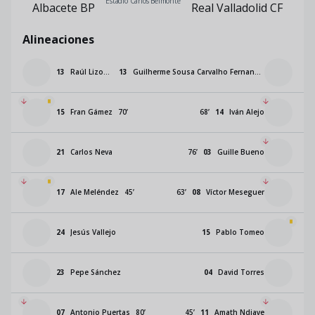
Estadio Carlos Belmonte
Albacete BP
Real Valladolid CF
Alineaciones
13
Raúl Lizoain
13
Guilherme Sousa Carvalho Fernandes
15
Fran Gámez
70
’
68
’
14
Iván Alejo
21
Carlos Neva
76
’
03
Guille Bueno
17
Ale Meléndez
45
’
63
’
08
Víctor Meseguer
24
Jesús Vallejo
15
Pablo Tomeo
23
Pepe Sánchez
04
David Torres
07
Antonio Puertas
80
’
45
’
11
Amath Ndiaye