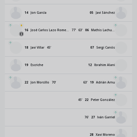
14
Jon García
05
Javi Sánchez
16
José Carlos Lazo Romero
77
’
63
’
06
Mathis Lachuer
18
Javi Villar
45
’
07
Sergi Canós
19
Escriche
12
Ibrahim Alani
22
Jon Morcillo
70
’
63
’
19
Adrián Arnu
45
’
22
Peter González
76
’
27
Iván Garriel
28
Xavi Moreno