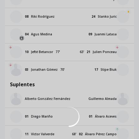
08
Riki Rodríguez
24
Stanko Juric
04
Agus Medina
09
Juanmi Latasa
10
Jefté Betancor
77
’
63
’
21
Julien Ponceau
03
Jonathan Gómez
70
’
17
Stipe Biuk
Suplentes
Alberto González Fernández
Guillermo Almada
01
Diego Mariño
01
Álvaro Aceves
11
Víctor Valverde
68
’
02
Álvaro Pérez Campo