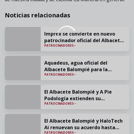
Noticias relacionadas
Imprex se convierte en nuevo
patrocinador oficial del Albacete
PATROCINADORES
Balompié para la temporada
2025/26
Aquadeus, agua oficial del
Albacete Balompié para la
PATROCINADORES
temporada 2025/26
El Albacete Balompié y A Pie
Podología extienden su
PATROCINADORES
colaboración una temporada más
El Albacete Balompié y HaloTech
Ai renuevan su acuerdo hasta
PATROCINADORES
junio de 2026