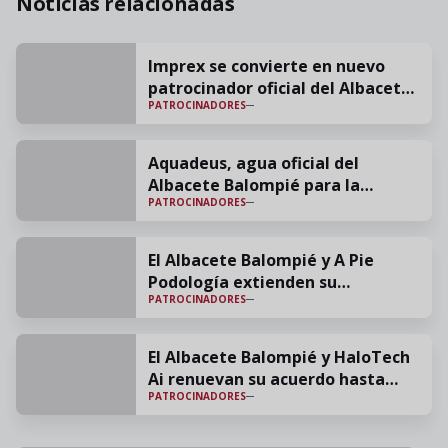
Noticias relacionadas
Imprex se convierte en nuevo
patrocinador oficial del Albacete
PATROCINADORES
Balompié para la temporada
2025/26
Aquadeus, agua oficial del
Albacete Balompié para la
PATROCINADORES
temporada 2025/26
El Albacete Balompié y A Pie
Podología extienden su
PATROCINADORES
colaboración una temporada más
El Albacete Balompié y HaloTech
Ai renuevan su acuerdo hasta
PATROCINADORES
junio de 2026