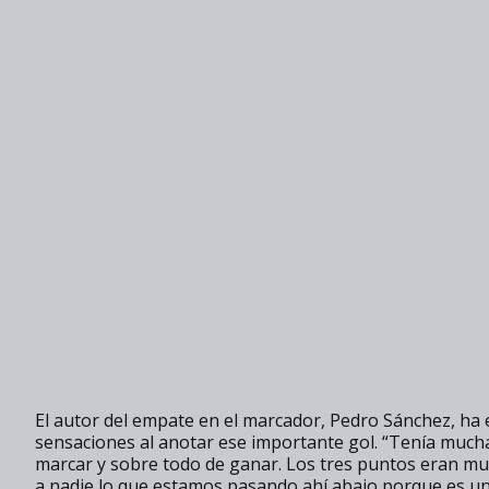
El autor del empate en el marcador, Pedro Sánchez, ha e
sensaciones al anotar ese importante gol. “Tenía mucha
marcar y sobre todo de ganar. Los tres puntos eran mu
a nadie lo que estamos pasando ahí abajo porque es un