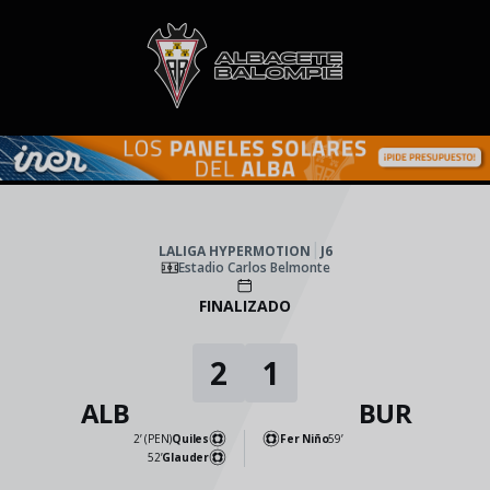
Skip to main content
LALIGA HYPERMOTION
|
J6
|
Burgos CF
-
Albacete BP
|
LALIGA HYPERMOTION
J6
Estadio Carlos Belmonte
FINALIZADO
2
1
ALB
BUR
2’ (PEN)
Quiles
Fer Niño
59’
52’
Glauder