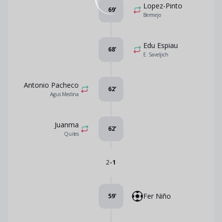
Lopez-Pinto
69
’
Bermejo
Edu Espiau
68
’
E. Saveljich
Antonio Pacheco
62
’
Agus Medina
Juanma
62
’
Quiles
-
2
1
Fer Niño
59
’