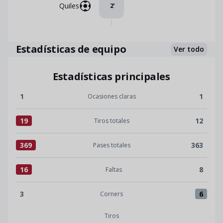
Quiles
2
’
Estadísticas de equipo
Ver todo
Estadísticas principales
1
1
Ocasiones claras
Ocasiones claras:Albacete BP 1 versus Burgos CF 1
19
12
Tiros totales
Tiros totales:Albacete BP 19 versus Burgos CF 12
369
363
Pases totales
Pases totales:Albacete BP 369 versus Burgos CF 363
16
8
Faltas
Faltas:Albacete BP 16 versus Burgos CF 8
3
6
Corners
Corners:Albacete BP 3 versus Burgos CF 6
Tiros