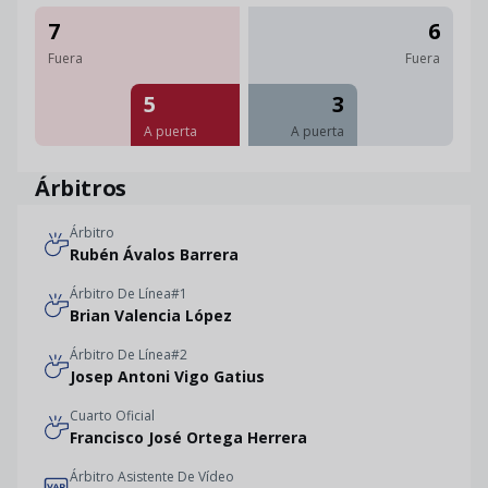
7
6
Fuera
Fuera
5
3
A puerta
A puerta
Árbitros
Árbitro
Rubén Ávalos Barrera
Árbitro De Línea#1
Brian Valencia López
Árbitro De Línea#2
Josep Antoni Vigo Gatius
Cuarto Oficial
Francisco José Ortega Herrera
Árbitro Asistente De Vídeo