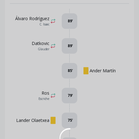
Álvaro Rodríguez
89
’
C. Isaac
Datkovic
89
’
Glauder
Ander Martín
85
’
Ros
79
’
Escriche
Lander Olaetxea
75
’