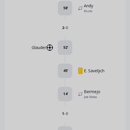
Andy
58
’
Mumo
-
2
0
Glauder
52
’
E. Saveljich
45
’
Bermejo
14
’
José Matos
-
1
0